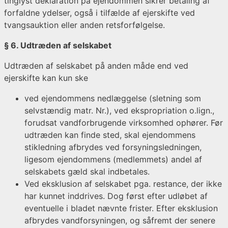
tinglyst deklaration på ejendommen sikrer betaling af
forfaldne ydelser, også i tilfælde af ejerskifte ved
tvangsauktion eller anden retsforfølgelse.
§ 6. Udtræden af selskabet
Udtræden af selskabet på anden måde end ved
ejerskifte kan kun ske
ved ejendommens nedlæggelse (sletning som
selvstændig matr. Nr.), ved ekspropriation o.lign.,
forudsat vandforbrugende virksomhed ophører. Før
udtræden kan finde sted, skal ejendommens
stikledning afbrydes ved forsyningsledningen,
ligesom ejendommens (medlemmets) andel af
selskabets gæld skal indbetales.
Ved eksklusion af selskabet pga. restance, der ikke
har kunnet inddrives. Dog først efter udløbet af
eventuelle i bladet nævnte frister. Efter eksklusion
afbrydes vandforsyningen, og såfremt der senere