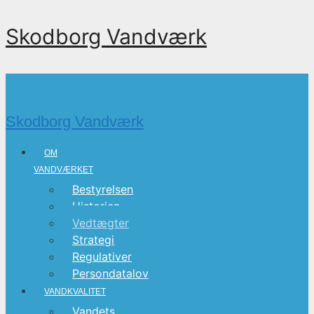
Skodborg Vandværk
Skodborg Vandværk
OM
VANDVÆRKET
Bestyrelsen
Historien
Vedtægter
Strategi
Regulativer
Persondatalov
VANDKVALITET
Vandets