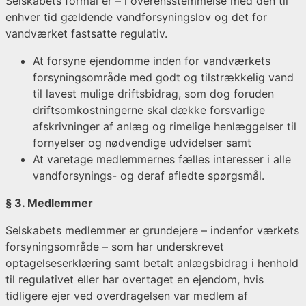
Selskabets formål er – i overensstemmelse med den til
enhver tid gældende vandforsyningslov og det for
vandværket fastsatte regulativ.
At forsyne ejendomme inden for vandværkets
forsyningsområde med godt og tilstrækkelig vand
til lavest mulige driftsbidrag, som dog foruden
driftsomkostningerne skal dække forsvarlige
afskrivninger af anlæg og rimelige henlæggelser til
fornyelser og nødvendige udvidelser samt
At varetage medlemmernes fælles interesser i alle
vandforsynings- og deraf afledte spørgsmål.
§ 3. Medlemmer
Selskabets medlemmer er grundejere – indenfor værkets
forsyningsområde – som har underskrevet
optagelseserklæring samt betalt anlægsbidrag i henhold
til regulativet eller har overtaget en ejendom, hvis
tidligere ejer ved overdragelsen var medlem af